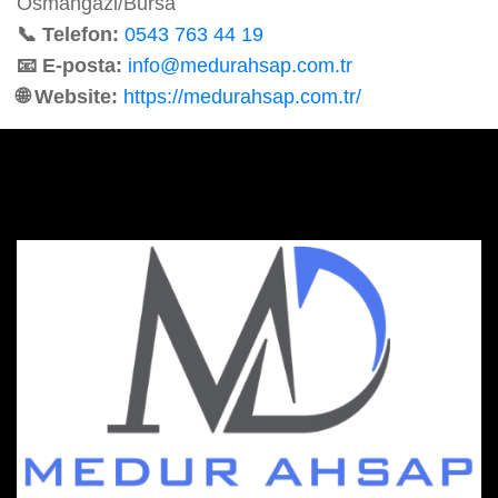
Osmangazi/Bursa
📞 Telefon:
0543 763 44 19
📧 E-posta:
info@medurahsap.com.tr
🌐 Website:
https://medurahsap.com.tr/