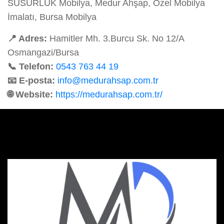
SUSURLUK Mobilya, Medur Ahşap, Özel Mobilya
İmalatı, Bursa Mobilya
📍 Adres:
Hamitler Mh. 3.Burcu Sk. No 12/A
Osmangazi/Bursa
📞 Telefon:
0543 763 44 19
📧 E-posta:
info@medurahsap.com.tr
🌐 Website:
https://medurahsap.com.tr/