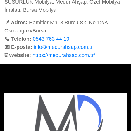
SUSURLUK Mobilya, Medur Ahşap, Özel Mobilya
İmalatı, Bursa Mobilya
📍 Adres:
Hamitler Mh. 3.Burcu Sk. No 12/A
Osmangazi/Bursa
📞 Telefon:
0543 763 44 19
📧 E-posta:
info@medurahsap.com.tr
🌐 Website:
https://medurahsap.com.tr/