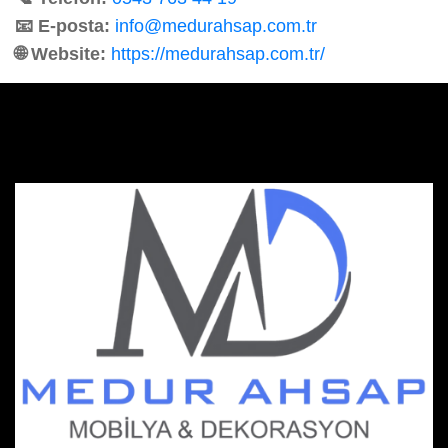
📧 E-posta:
info@medurahsap.com.tr
🌐 Website:
https://medurahsap.com.tr/