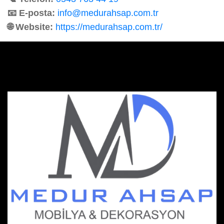
📧 E-posta:
info@medurahsap.com.tr
🌐 Website:
https://medurahsap.com.tr/