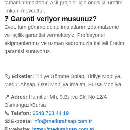
tamamlanmaktadır. Acil projeler için öncelikli üretim
imkanı mevcuttur.
❓ Garanti veriyor musunuz?
Evet, tüm gömme dolap imalatlarımızda malzeme
ve işçilik garantisi vermekteyiz. Profesyonel
ekipmanlarımız ve uzman kadromuzla kaliteli üretim
garantisi sunuyoruz.
🏷️ Etiketler:
Tirilye Gömme Dolap, Tirilye Mobilya,
Medur Ahşap, Özel Mobilya İmalatı, Bursa Mobilya
📍 Adres:
Hamitler Mh. 3.Burcu Sk. No 12/A
Osmangazi/Bursa
📞 Telefon:
0543 763 44 19
📧 E-posta:
info@medurahsap.com.tr
🌐 Website:
https://medurahsap.com.tr/