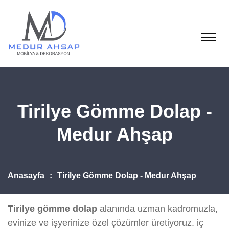
Tirilye Gömme Dolap -
Medur Ahşap
Anasayfa
Tirilye Gömme Dolap - Medur Ahşap
Tirilye gömme dolap
alanında uzman kadromuzla,
evinize ve işyerinize özel çözümler üretiyoruz. iç