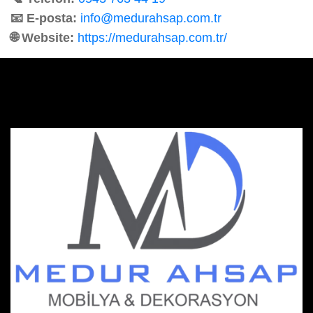
📧 E-posta:
info@medurahsap.com.tr
🌐 Website:
https://medurahsap.com.tr/