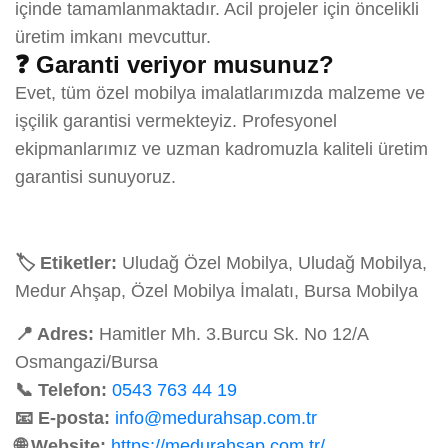
içinde tamamlanmaktadır. Acil projeler için öncelikli
üretim imkanı mevcuttur.
❓ Garanti veriyor musunuz?
Evet, tüm özel mobilya imalatlarımızda malzeme ve
işçilik garantisi vermekteyiz. Profesyonel
ekipmanlarımız ve uzman kadromuzla kaliteli üretim
garantisi sunuyoruz.
🏷️ Etiketler:
Uludağ Özel Mobilya, Uludağ Mobilya,
Medur Ahşap, Özel Mobilya İmalatı, Bursa Mobilya
📍 Adres:
Hamitler Mh. 3.Burcu Sk. No 12/A
Osmangazi/Bursa
📞 Telefon:
0543 763 44 19
📧 E-posta:
info@medurahsap.com.tr
🌐 Website:
https://medurahsap.com.tr/