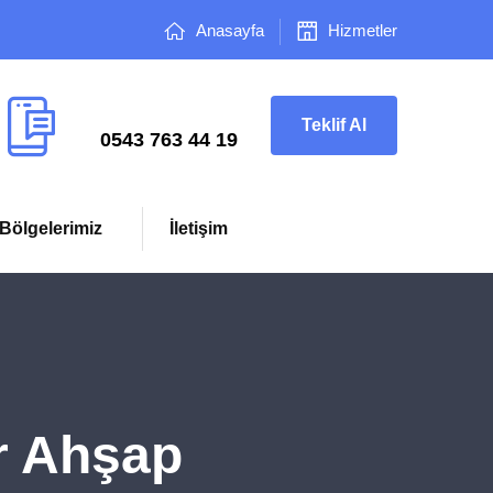
Anasayfa
Hizmetler
Çağrı Merkezi
Teklif Al
0543 763 44 19
Bölgelerimiz
İletişim
r Ahşap