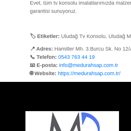
Evet, tüm tv konsolu imalatlarımızda malze
garantisi sunuyoruz.
🏷️ Etiketler:
Uludağ Tv Konsolu, Uludağ Mo
📍 Adres:
Hamitler Mh. 3.Burcu Sk. No 12
📞 Telefon:
0543 763 44 19
📧 E-posta:
info@medurahsap.com.tr
🌐 Website:
https://medurahsap.com.tr/