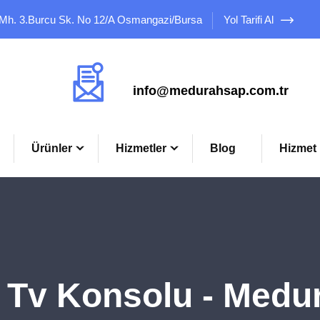
 Mh. 3.Burcu Sk. No 12/A Osmangazi/Bursa
Yol Tarifi Al
Mail Adresimiz
info@medurahsap.com.tr
Ürünler
Hizmetler
Blog
Hizmet 
 Tv Konsolu - Medu