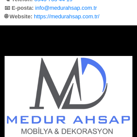
📧 E-posta:
info@medurahsap.com.tr
🌐 Website:
https://medurahsap.com.tr/