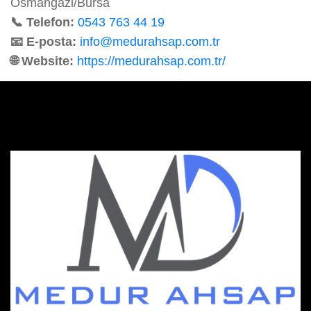
Osmangazi/Bursa
📞 Telefon:
0543 763 44 19
📧 E-posta:
info@medurahsap.com.tr
🌐 Website:
https://medurahsap.com.tr/